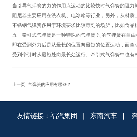
当引导气弹簧的力的作用点运动的比较快时气弹簧的阻力
阻尼器主要应用在洗衣机、电冰箱等行业，另外，从材质
不锈钢气弹簧多用于环境要求比较苛刻的场所，比如食品
五、奉引式气弹簧是一种特殊的气弹簧:别的气弹簧在自
即在受到外力后是从最长的位置向最短的位置运动，而牵
受到牵引时从最短处向最长处运行。牵引式气弹簧中也有
上一页
气弹簧的应用有哪些？
友情链接：
福汽集团
|
东南汽车
|