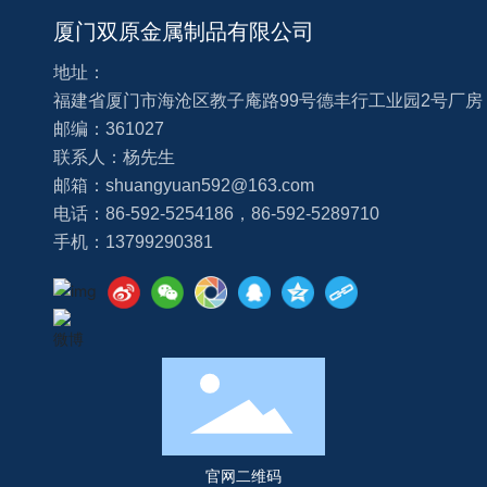
厦门双原金属制品有限公司
地址：
福建省厦门市海沧区教子庵路99号德丰行工业园2号厂房
邮编：361027
联系人：杨先生
邮箱：
shuangyuan592@163.com
电话：
86-592-5254186
，
86-592-5289710
手机：
13799290381
官网二维码